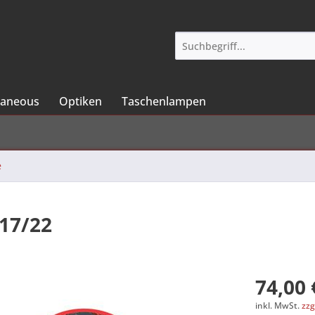
laneous
Optiken
Taschenlampen
e
 17/22
74,00 
inkl. MwSt.
zzg