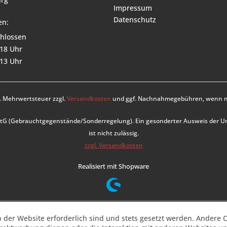
Impressum
Datenschutz
en:
hlossen
 18 Uhr
 13 Uhr
zl. Mehrwertsteuer zzgl.
Versandkosten
und ggf. Nachnahmegebühren, wenn ni
UStG (Gebrauchtgegenstände/Sonderregelung). Ein gesonderter Ausweis der 
ist nicht zulässig.
zzgl. Versandkosten
Realisiert mit Shopware
b der Website erforderlich sind und stets gesetzt werden. Andere C