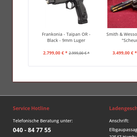
Frankonia - Taipan OR -
Smith & Wesso
Black - 9mm Luger
"Scheur
2.799,00 € *
3.499,00 € 
2.999,00 € *
Service Hotline
Ladengesch
Telefonische Beratung unter:
Anschrift:
040 - 84 77 55
Elbgaupassag
22547 Hambu