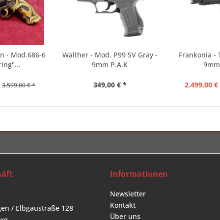
n - Mod.686-6
Walther - Mod. P99 SV Gray -
Frankonia - 
ing"...
9mm P.A.K
9mm 
*
349,00 € *
2.499,00 €
3.599,00 € *
äft
Informationen
Newsletter
Kontakt
en / Elbgaustraße 128
Über uns
rg