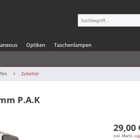
laneous
Optiken
Taschenlampen
ffen
Zubehör
9mm P.A.K
29,00 
inkl. MwSt.
zzg