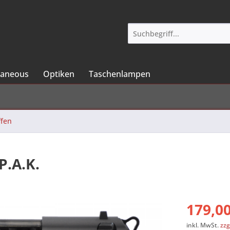
laneous
Optiken
Taschenlampen
ffen
P.A.K.
179,00
inkl. MwSt.
zzg