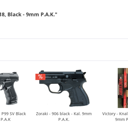
18, Black - 9mm P.A.K."
 P99 SV Black
Zoraki - 906 black - Kal. 9mm
Victory - Kna
 P.A.K
P.A.K.
9mm P.