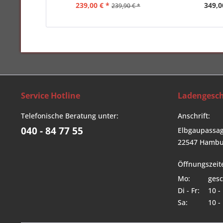
239,00 € *
349,0
239,90 € *
Service Hotline
Ladengesch
Telefonische Beratung unter:
Anschrift:
040 - 84 77 55
Elbgaupassag
22547 Hambu
Öffnungszeit
Mo:
gesc
Di - Fr:
10 -
Sa:
10 -