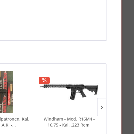
llpatronen, Kal.
Windham - Mod. R16M4 -
Zoraki - 9
A.K. -...
16,75 - Kal. .223 Rem.
P