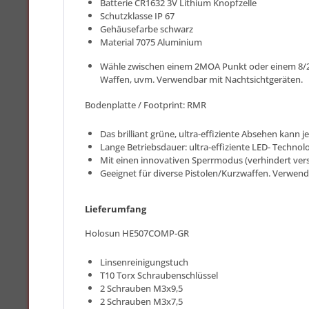
Batterie CR1632 3V Lithium Knopfzelle
Schutzklasse IP 67
Gehäusefarbe schwarz
Material 7075 Aluminium
Wähle zwischen einem 2MOA Punkt oder einem 8/20/
Waffen, uvm. Verwendbar mit Nachtsichtgeräten.
Bodenplatte / Footprint: RMR
Das brilliant grüne, ultra-effiziente Absehen kan
Lange Betriebsdauer: ultra-effiziente LED- Techno
Mit einen innovativen Sperrmodus (verhindert ver
Geeignet für diverse Pistolen/Kurzwaffen. Verwend
Lieferumfang
Holosun HE507COMP-GR
Linsenreinigungstuch
T10 Torx Schraubenschlüssel
2 Schrauben M3x9,5
2 Schrauben M3x7,5