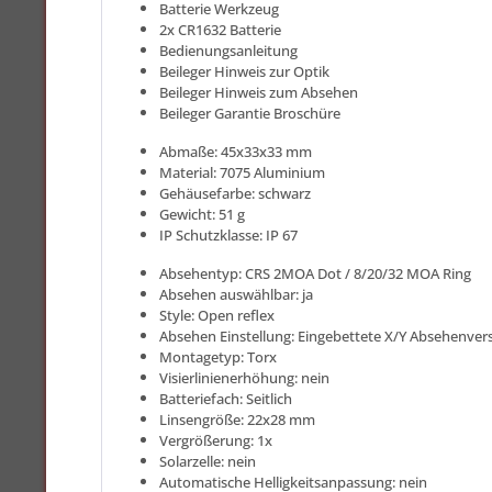
Batterie Werkzeug
2x CR1632 Batterie
Bedienungsanleitung
Beileger Hinweis zur Optik
Beileger Hinweis zum Absehen
Beileger Garantie Broschüre
Abmaße: 45x33x33 mm
Material: 7075 Aluminium
Gehäusefarbe: schwarz
Gewicht: 51 g
IP Schutzklasse: IP 67
Absehentyp: CRS 2MOA Dot / 8/20/32 MOA Ring
Absehen auswählbar: ja
Style: Open reflex
Absehen Einstellung: Eingebettete X/Y Absehenvers
Montagetyp: Torx
Visierlinienerhöhung: nein
Batteriefach: Seitlich
Linsengröße: 22x28 mm
Vergrößerung: 1x
Solarzelle: nein
Automatische Helligkeitsanpassung: nein