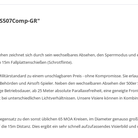
HS507Comp-GR"
bsehen zeichnet sich durch sein wechselbares Absehen, den Sperrmodus und 
15m Fallplattenschießen (Schrotflinte).
Militärstandard zu einem unschlagbaren Preis - ohne Kompromisse. Sie erlau
 Behörden und Airsoft-Spieler. Neben den wechselbaren Absehen der 500er Se
Betriebsdauer, ab 25 Meter absolute Parallaxefreiheit, eine geneigte Front
t bei unterschiedlichen Lichtverhältnissen. Unsere Visiere können in Kombin
egensatz zu den sonst üblichen 65 MOA Kreisen, im Diameter genauso groß w
 die 15m Distanz. Dies ergibt ein sehr schnell aufzufassendes Visierbild und d