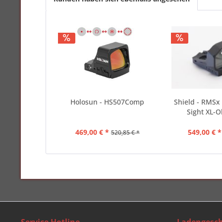
Holosun - HS507Comp
Shield - RMSx 
Sight XL-Ob
469,00 € *
549,00 € *
520,85 € *