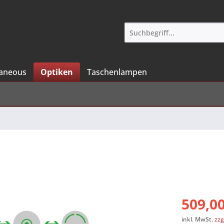
laneous
Optiken
Taschenlampen
509,00
inkl. MwSt.
zzg