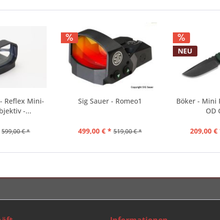
NEU
- Reflex Mini-
Sig Sauer - Romeo1
Böker - Mini
jektiv -...
OD 
499,00 € *
209,00 € 
599,00 € *
519,00 € *