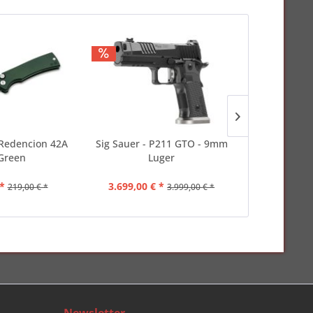
 Redencion 42A
Sig Sauer - P211 GTO - 9mm
Holosun - 
Green
Luger
*
3.699,00 € *
399,00 
219,00 € *
3.999,00 € *