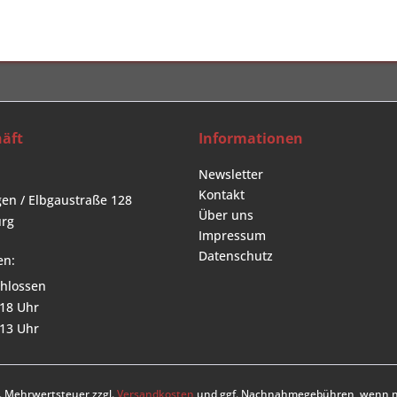
äft
Informationen
Newsletter
Kontakt
en / Elbgaustraße 128
Über uns
rg
Impressum
Datenschutz
en:
hlossen
 18 Uhr
 13 Uhr
zl. Mehrwertsteuer zzgl.
Versandkosten
und ggf. Nachnahmegebühren, wenn ni