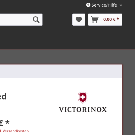
Service/Hilfe
0,00 € *
ed
€ *
l. Versandkosten