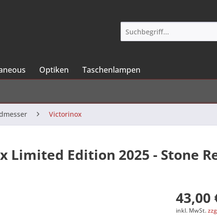
laneous
Optiken
Taschenlampen
ndmesser
Victorinox
ox Limited Edition 2025 - Stone R
43,00 
inkl. MwSt.
zzg