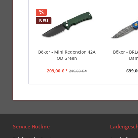
NEU
Böker - Mini Redencion 42A
Böker - BRL
OD Green
Dam
209,00 € *
699,0
219,00 € *
Service Hotline
Ladengesch