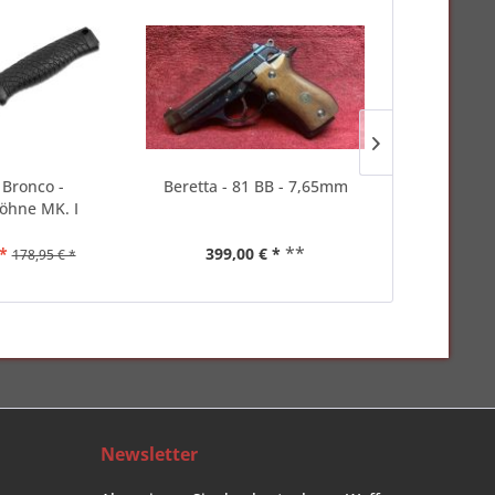
 Bronco -
Beretta - 81 BB - 7,65mm
Benchmade 1
öhne MK. I
O
**
*
399,00 € *
239,00 
178,95 € *
Newsletter