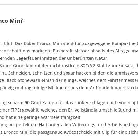
nco Mini"
 im Blut: Das Böker Bronco Mini steht für ausgewogene Kompakthei
Bronco schafft das markante Bushcraft-Messer abseits des Alltags 
ernden Lagerfeuer inmitten der unberührten Natur.
Saber-Grind kommt der nicht rostfreie 80CrV2 Stahl zum Einsatz, d
eint. Schneiden, schnitzen und sogar hacken bilden die unmissve
ge Black-Stonewash-Finish der Klinge, welches dem Fahrtenmesse
hgängig und ragt einige Millimeter aus dem Griffende hinaus, so da
eitig scharfe 90 Grad Kanten für das Funkenschlagen mit einem opti
mer (TPE) gewählt, welches den Erl vollständig umschließt und mit 
und hat eine geringe Wärmeleitfähigkeit.
g bei perfektem Halt unter allen Witterungs- und Arbeitsbeding
s Bronco Mini die passgenaue Kydexscheide mit Clip für eine sic