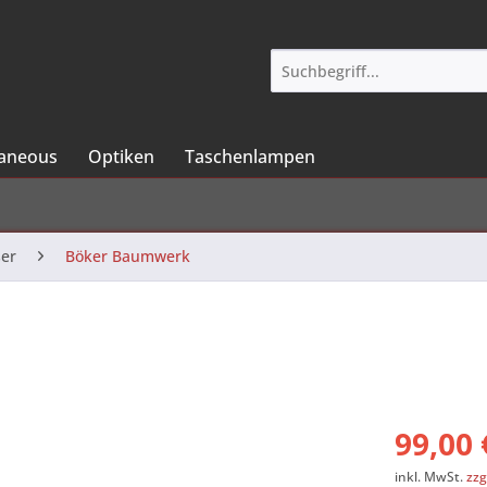
laneous
Optiken
Taschenlampen
er
Böker Baumwerk
99,00 
inkl. MwSt.
zzg