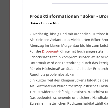
Produktinformationen "Böker - Bro
Böker - Bronco Mini
Zuverlässig, bissig und mit ordentlich Outdoor
Als kleinere Variante des vielzitierten Böker 
Atemzug im klaren Morgentau bis hin zum knist
Für die
Droppoint
-Klinge mit hoch angesetztem 
Schockelastizität in kompromissloser Weise ver
Untermalt wird der Tatendrang durch das kerni
Für ein Höchstmaß an Stabilität ist der Erl durc
Rundholz problemlos abkann.
Ein kurzer Teil des Klingenrückens bildet beids
Als Griffmaterial wurde thermoplastisches Elasto
TPE ist widerstandsfähig, elastisch, rutschfest 
Das bedeutet: schonende und sichere Handhabun
Zu seinem natürlichen Rückzugshabitat zählt da