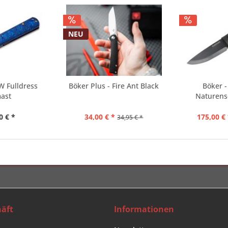
NEU
W Fulldress
Böker Plus - Fire Ant Black
Böker -
ast
Naturens
0 € *
34,00 € *
175,00 € 
34,95 € *
äft
Informationen