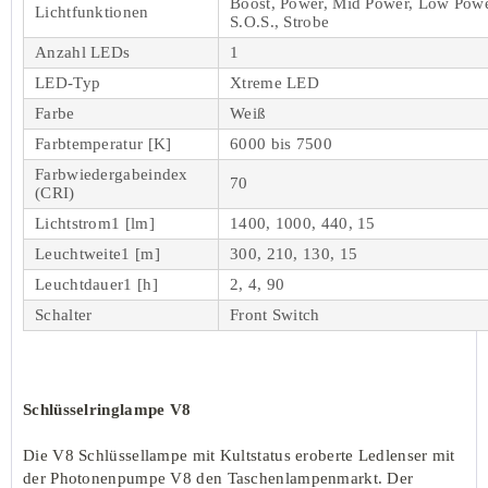
Boost, Power, Mid Power, Low Power
Lichtfunktionen
S.O.S., Strobe
Anzahl LEDs
1
LED-Typ
Xtreme LED
Farbe
Weiß
Farbtemperatur [K]
6000 bis 7500
Farbwiedergabeindex
70
(CRI)
Lichtstrom1 [lm]
1400, 1000, 440, 15
Leuchtweite1 [m]
300, 210, 130, 15
Leuchtdauer1 [h]
2, 4, 90
Schalter
Front Switch
Schlüsselringlampe V8
Die V8 Schlüssellampe mit Kultstatus eroberte Ledlenser mit
der Photonenpumpe V8 den Taschenlampenmarkt. Der