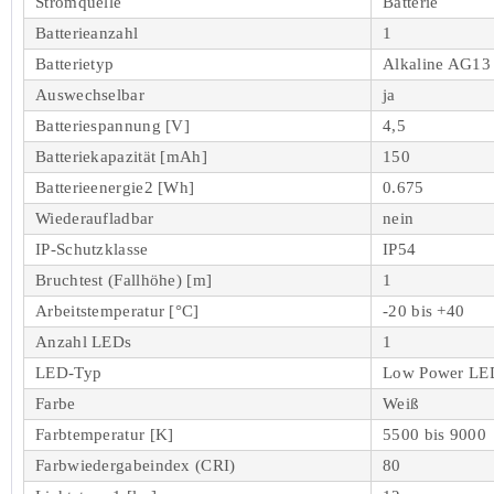
Stromquelle
Batterie
Batterieanzahl
1
Batterietyp
Alkaline AG13 
Auswechselbar
ja
Batteriespannung [V]
4,5
Batteriekapazität [mAh]
150
Batterieenergie2 [Wh]
0.675
Wiederaufladbar
nein
IP-Schutzklasse
IP54
Bruchtest (Fallhöhe) [m]
1
Arbeitstemperatur [°C]
-20 bis +40
Anzahl LEDs
1
LED-Typ
Low Power LE
Farbe
Weiß
Farbtemperatur [K]
5500 bis 9000
Farbwiedergabeindex (CRI)
80