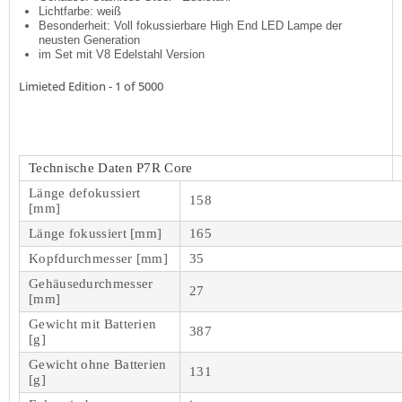
Lichtfarbe: weiß
Besonderheit: Voll fokussierbare High End LED Lampe der
neusten Generation
im Set mit V8 Edelstahl Version
Limieted Edition - 1 of 5000
Technische Daten P7R Core
Länge defokussiert
158
[mm]
Länge fokussiert [mm]
165
Kopfdurchmesser [mm]
35
Gehäusedurchmesser
27
[mm]
Gewicht mit Batterien
387
[g]
Gewicht ohne Batterien
131
[g]