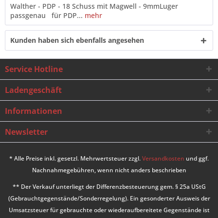
Walther - PDP - 18 Schuss mit Magwell - 9mmLuger
passgenau für PDP...
mehr
Kunden haben sich ebenfalls angesehen
Service Hotline
Ladengeschäft
Informationen
Newsletter
* Alle Preise inkl. gesetzl. Mehrwertsteuer zzgl.
Versandkosten
und ggf.
Nachnahmegebühren, wenn nicht anders beschrieben
** Der Verkauf unterliegt der Differenzbesteuerung gem. § 25a UStG
(Gebrauchtgegenstände/Sonderregelung). Ein gesonderter Ausweis der
Umsatzsteuer für gebrauchte oder wiederaufbereitete Gegenstände ist