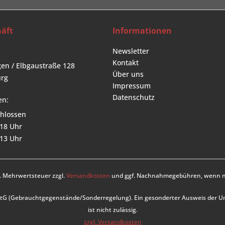
äft
Informationen
Newsletter
Kontakt
en / Elbgaustraße 128
Über uns
rg
Impressum
Datenschutz
en:
hlossen
 18 Uhr
 13 Uhr
zl. Mehrwertsteuer zzgl.
Versandkosten
und ggf. Nachnahmegebühren, wenn ni
UStG (Gebrauchtgegenstände/Sonderregelung). Ein gesonderter Ausweis der 
ist nicht zulässig.
zzgl. Versandkosten