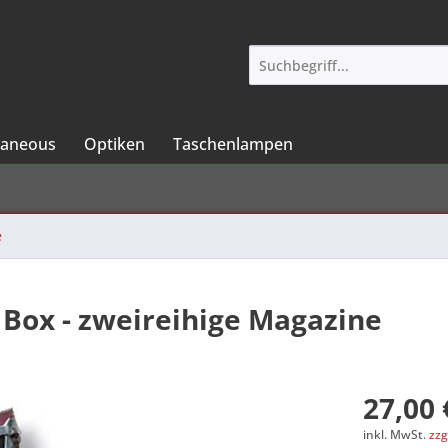
laneous
Optiken
Taschenlampen
e
 Box - zweireihige Magazine
27,00 
inkl. MwSt.
zzg