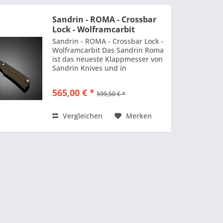
Sandrin - ROMA - Crossbar
Lock - Wolframcarbit
Sandrin - ROMA - Crossbar Lock -
Wolframcarbit Das Sandrin Roma
ist das neueste Klappmesser von
Sandrin Knives und in
traditioneller Sandrin-Manier
setzt es das Streben nach
565,00 € *
599,50 € *
Innovation in der
Messerindustrie fort. Sandrin
verwendet...
Vergleichen
Merken