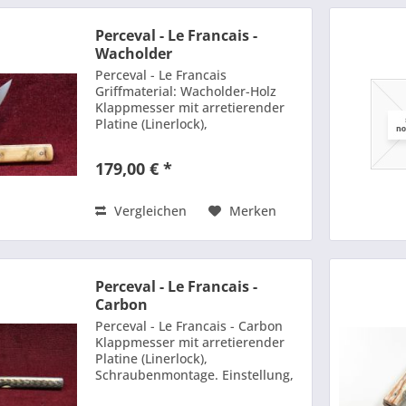
Perceval - Le Francais -
Wacholder
Perceval - Le Francais
Griffmaterial: Wacholder-Holz
Klappmesser mit arretierender
Platine (Linerlock),
Schraubenmontage. Einstellung,
Montage, Formung, Polieren,
179,00 € *
Endbearbeitung und Handschliff
in der Werkstatt in Thiers.
Garantie auf...
Vergleichen
Merken
Perceval - Le Francais -
Carbon
Perceval - Le Francais - Carbon
Klappmesser mit arretierender
Platine (Linerlock),
Schraubenmontage. Einstellung,
Montage, Formung, Polieren,