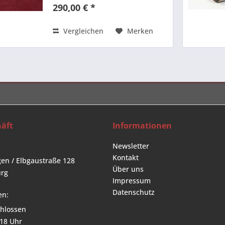
Endbearbeitung und Handschliff
290,00 € *
in der Werkstatt in Thiers.
Garantie auf Lebenszeit.
Technische...
Vergleichen
Merken
äft
Informationen
Newsletter
Kontakt
en / Elbgaustraße 128
Über uns
rg
Impressum
Datenschutz
en:
hlossen
 18 Uhr