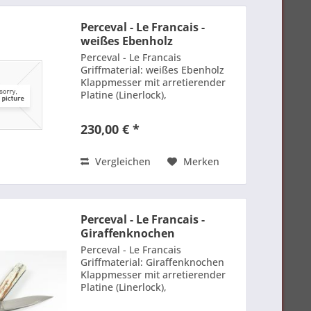
Perceval - Le Francais -
weißes Ebenholz
Perceval - Le Francais
Griffmaterial: weißes Ebenholz
Klappmesser mit arretierender
Platine (Linerlock),
Schraubenmontage. Einstellung,
Montage, Formung, Polieren,
230,00 € *
Endbearbeitung und Handschliff
in der Werkstatt in Thiers.
Garantie auf...
Vergleichen
Merken
Perceval - Le Francais -
Giraffenknochen
Perceval - Le Francais
Griffmaterial: Giraffenknochen
Klappmesser mit arretierender
Platine (Linerlock),
Schraubenmontage. Einstellung,