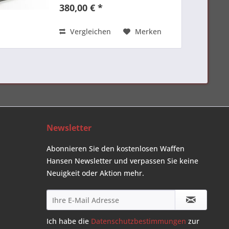
Montage, Formung, Polieren,
380,00 € *
Endbearbeitung und Handschliff
in der Werkstatt in Thiers.
Garantie auf...
Vergleichen
Merken
Newsletter
Abonnieren Sie den kostenlosen Waffen
Hansen Newsletter und verpassen Sie keine
Neuigkeit oder Aktion mehr.
Ich habe die
Datenschutzbestimmungen
zur