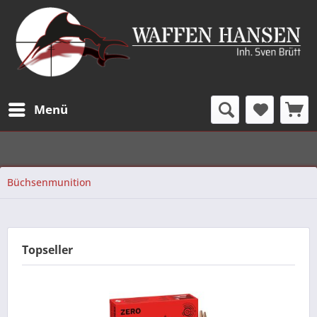
Menü
Büchsenmunition
Topseller