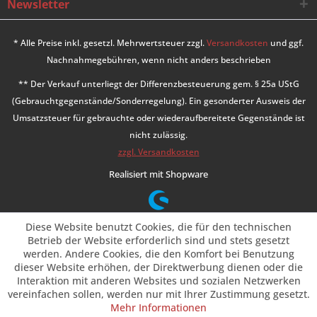
Newsletter
* Alle Preise inkl. gesetzl. Mehrwertsteuer zzgl.
Versandkosten
und ggf.
Nachnahmegebühren, wenn nicht anders beschrieben
** Der Verkauf unterliegt der Differenzbesteuerung gem. § 25a UStG
(Gebrauchtgegenstände/Sonderregelung). Ein gesonderter Ausweis der
Umsatzsteuer für gebrauchte oder wiederaufbereitete Gegenstände ist
nicht zulässig.
zzgl. Versandkosten
Realisiert mit Shopware
Diese Website benutzt Cookies, die für den technischen
Betrieb der Website erforderlich sind und stets gesetzt
werden. Andere Cookies, die den Komfort bei Benutzung
dieser Website erhöhen, der Direktwerbung dienen oder die
Interaktion mit anderen Websites und sozialen Netzwerken
vereinfachen sollen, werden nur mit Ihrer Zustimmung gesetzt.
Mehr Informationen