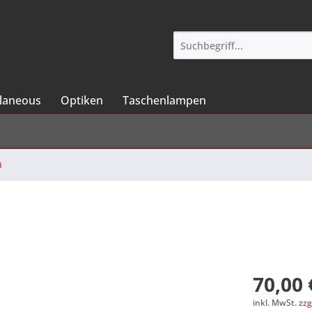
llaneous
Optiken
Taschenlampen
n
70,00 
inkl. MwSt.
zzg