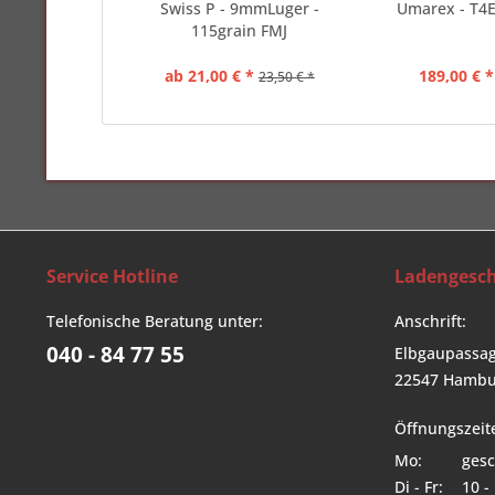
Swiss P - 9mmLuger -
Umarex - T4
115grain FMJ
ab 21,00 € *
189,00 € *
23,50 € *
Service Hotline
Ladengesch
Telefonische Beratung unter:
Anschrift:
040 - 84 77 55
Elbgaupassag
22547 Hambu
Öffnungszeit
Mo:
gesc
Di - Fr:
10 -