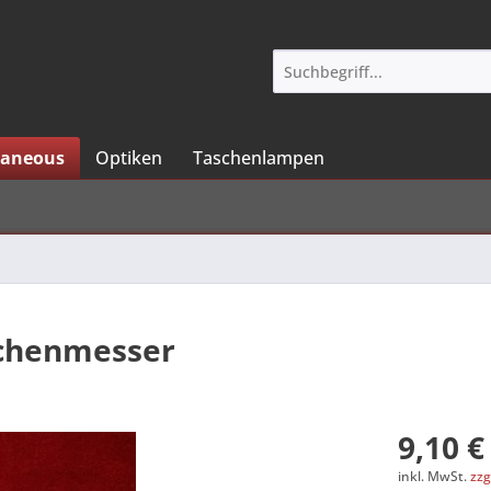
laneous
Optiken
Taschenlampen
aschenmesser
9,10 €
inkl. MwSt.
zzg