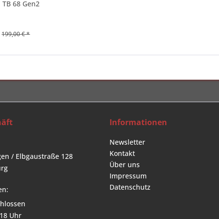
E TB 68 Gen2
199,00 € *
äft
Informationen
Newsletter
Kontakt
en / Elbgaustraße 128
Über uns
rg
Impressum
Datenschutz
en:
hlossen
 18 Uhr