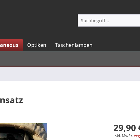
laneous
Optiken
Taschenlampen
nsatz
29,90 
inkl. MwSt.
zzg