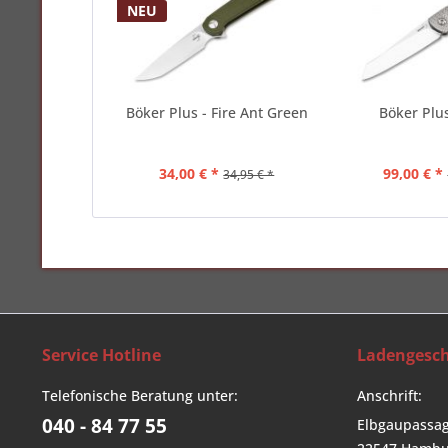
NEU
Böker Plus - Fire Ant Green
Böker Plus
34,00 € *
99,00 € *
34,95 € *
Service Hotline
Ladengesch
Telefonische Beratung unter:
Anschrift:
040 - 84 77 55
Elbgaupassag