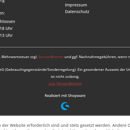
rg
Impressum
Datenschutz
en:
hlossen
 18 Uhr
 13 Uhr
zl. Mehrwertsteuer zzgl.
Versandkosten
und ggf. Nachnahmegebühren, wenn ni
UStG (Gebrauchtgegenstände/Sonderregelung). Ein gesonderter Ausweis der 
ist nicht zulässig.
zzgl. Versandkosten
Realisiert mit Shopware
b der Website erforderlich sind und stets gesetzt werden. Andere C