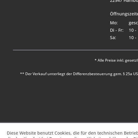
22547 Hambu
Öffnungszeit
Mo:
gesc
Di - Fr:
10 -
Sa:
10 -
* Alle Preise inkl. geset
** Der Verkauf unterliegt der Differenzbesteuerung gem. § 25a 
Diese Website benutzt Cookies, die für den technischen Betrie