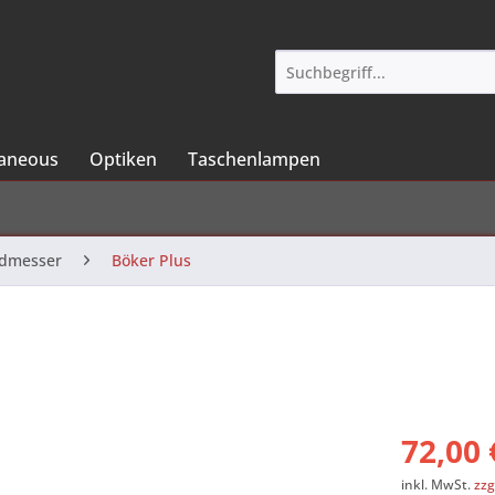
laneous
Optiken
Taschenlampen
ndmesser
Böker Plus
72,00 
inkl. MwSt.
zzg