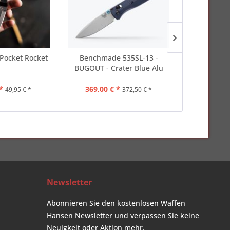
 Pocket Rocket
Benchmade 535SL-13 -
Böker Pl
BUGOUT - Crater Blue Alu
Gen
*
369,00 € *
49,00 €
49,95 € *
372,50 € *
Newsletter
Abonnieren Sie den kostenlosen Waffen
Hansen Newsletter und verpassen Sie keine
Neuigkeit oder Aktion mehr.