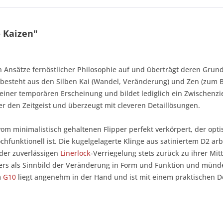
 Kaizen"
en Ansätze fernöstlicher Philosophie auf und überträgt deren Grun
n besteht aus den Silben Kai (Wandel, Veränderung) und Zen (zum
einer temporären Erscheinung und bildet lediglich ein Zwischenzi
er den Zeitgeist und überzeugt mit cleveren Detaillösungen.
vom minimalistisch gehaltenen Flipper perfekt verkörpert, der op
hfunktionell ist. Die kugelgelagerte Klinge aus satiniertem D2 arb
 der zuverlässigen
Linerlock
-Verriegelung stets zurück zu ihrer Mit
rs als Sinnbild der Veränderung in Form und Funktion und münde
m
G10
liegt angenehm in der Hand und ist mit einem praktischen De