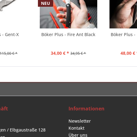
NEU
 - Gent-X
Böker Plus - Fire Ant Black
Böker Plus -
34,00 € *
48,00 € 
115,00 € *
34,95 € *
äft
Informationen
Newsletter
Kontakt
en / Elbgaustraße 128
Über uns