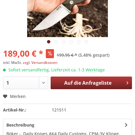
189,00 € *
199,95 € *
(5,48% gespart)
inkl. MwSt.
zzgl. Versandkosten
Sofort versandfertig, Lieferzeit ca. 1-3 Werktage
Auf die
Anfrageliste
Merken
Artikel-Nr.:
121511
Beschreibung
Böker - Daily Knives AK4 Daily Customs, CPM-3V Klinge,