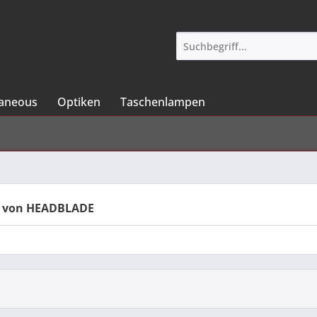
laneous
Optiken
Taschenlampen
e von HEADBLADE